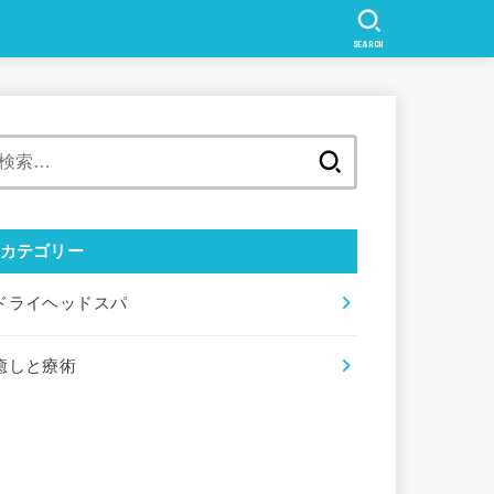
SEARCH
検
索:
カテゴリー
ドライヘッドスパ
癒しと療術