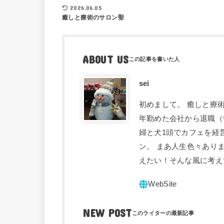
2026.06.05
癒しと療術のサロン聖
ABOUT US
sei
初めまして。 癒しと療術
年勤めた会社から退職（
婦と犬1頭でカフェを経
ン。 まあ人生色々あり
えたい！そんな風に考え
NEW POST