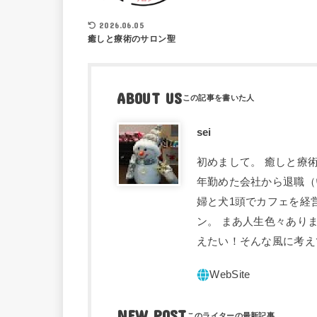
2026.06.05
癒しと療術のサロン聖
ABOUT US
sei
初めまして。 癒しと療術
年勤めた会社から退職（
婦と犬1頭でカフェを経
ン。 まあ人生色々あり
えたい！そんな風に考え
NEW POST