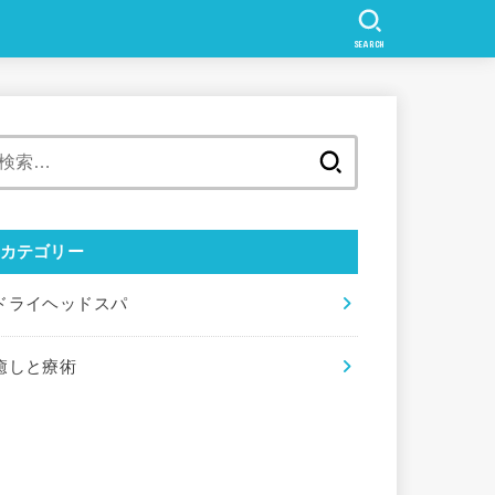
SEARCH
検
索:
カテゴリー
ドライヘッドスパ
癒しと療術