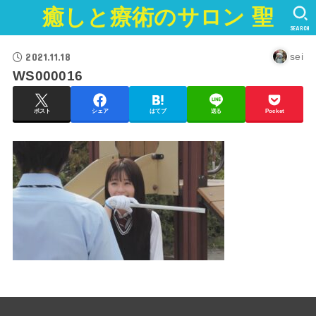
癒しと療術のサロン 聖
SEARCH
2021.11.18
sei
WS000016
ポスト
シェア
はてブ
送る
Pocket