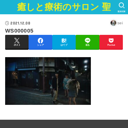
癒しと療術のサロン 聖
SEARCH
2021.12.08
sei
WS000005
ポスト
シェア
はてブ
送る
Pocket