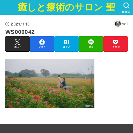
癒しと療術のサロン 聖
SEARCH
2021.11.18
sei
WS000042
ポスト
シェア
はてブ
送る
Pocket