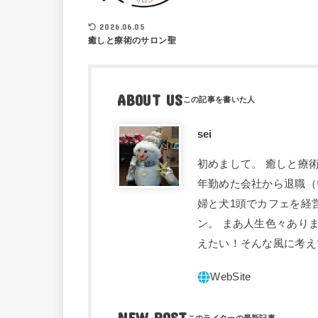
2026.06.05
癒しと療術のサロン聖
ABOUT US
sei
初めまして。 癒しと療術
年勤めた会社から退職（
婦と犬1頭でカフェを経
ン。 まあ人生色々あり
えたい！そんな風に考え
NEW POST