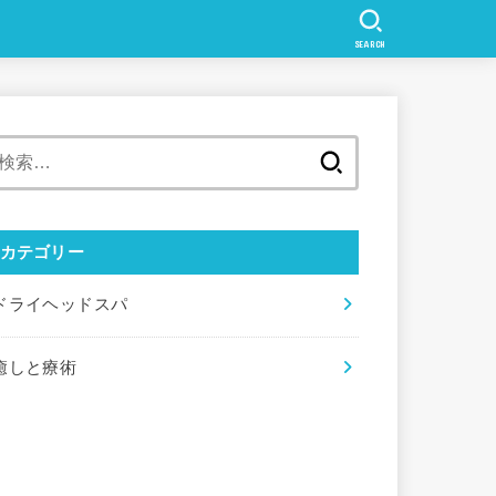
SEARCH
検
索:
カテゴリー
ドライヘッドスパ
癒しと療術