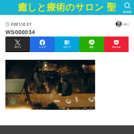
癒しと療術のサロン 聖
SEARCH
2021.12.27
sei
WS000034
ポスト
シェア
はてブ
送る
Pocket