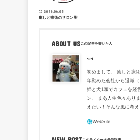
2026.06.05
癒しと療術のサロン聖
ABOUT US
sei
初めまして。 癒しと療術
年勤めた会社から退職（
婦と犬1頭でカフェを経
ン。 まあ人生色々あり
えたい！そんな風に考え
NEW POST