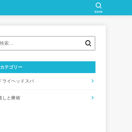
SEARCH
検
索:
カテゴリー
ドライヘッドスパ
癒しと療術