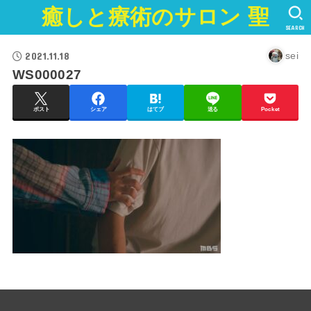
癒しと療術のサロン 聖
SEARCH
2021.11.18
sei
WS000027
ポスト
シェア
はてブ
送る
Pocket