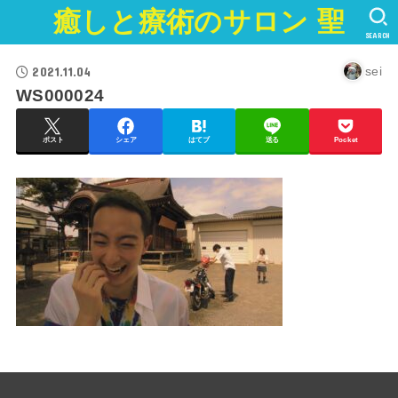
癒しと療術のサロン 聖
SEARCH
2021.11.04
sei
WS000024
ポスト
シェア
はてブ
送る
Pocket