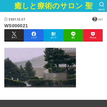
癒しと療術のサロン 聖
SEARCH
2021.12.27
sei
WS000021
ポスト
シェア
はてブ
送る
Pocket