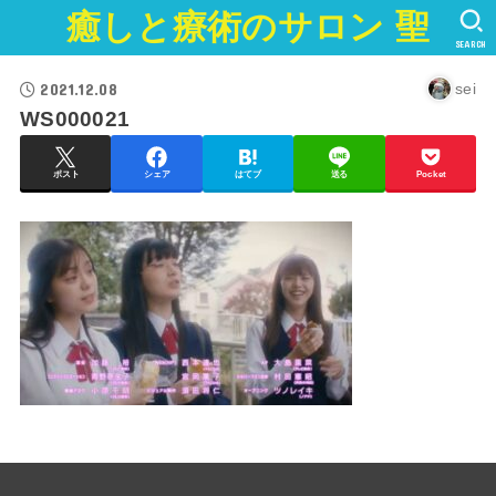
癒しと療術のサロン 聖
SEARCH
2021.12.08
sei
WS000021
ポスト
シェア
はてブ
送る
Pocket