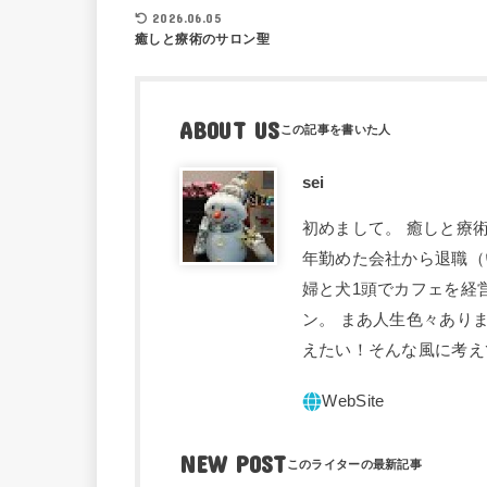
2026.06.05
癒しと療術のサロン聖
ABOUT US
sei
初めまして。 癒しと療術
年勤めた会社から退職（
婦と犬1頭でカフェを経
ン。 まあ人生色々あり
えたい！そんな風に考え
NEW POST