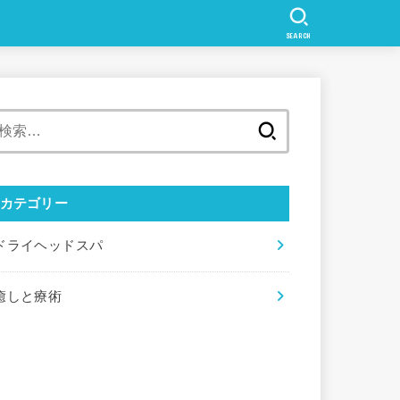
SEARCH
検
索:
カテゴリー
ドライヘッドスパ
癒しと療術