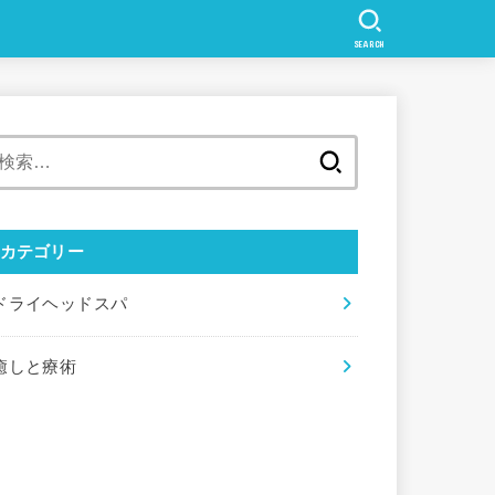
SEARCH
検
索:
カテゴリー
ドライヘッドスパ
癒しと療術