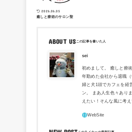
2026.06.05
癒しと療術のサロン聖
ABOUT US
sei
初めまして。 癒しと療術
年勤めた会社から退職（
婦と犬1頭でカフェを経
ン。 まあ人生色々あり
えたい！そんな風に考え
NEW POST