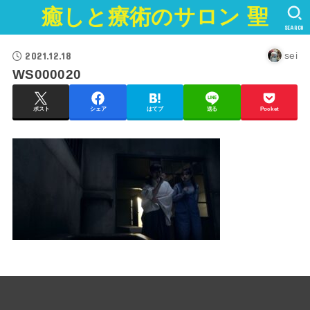
癒しと療術のサロン 聖
SEARCH
2021.12.18
sei
WS000020
ポスト
シェア
はてブ
送る
Pocket