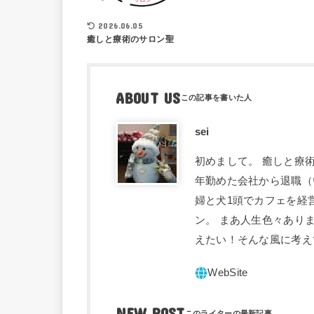
2026.06.05
癒しと療術のサロン聖
ABOUT US
sei
初めまして。 癒しと療術
年勤めた会社から退職（
婦と犬1頭でカフェを経
ン。 まあ人生色々あり
えたい！そんな風に考え
NEW POST