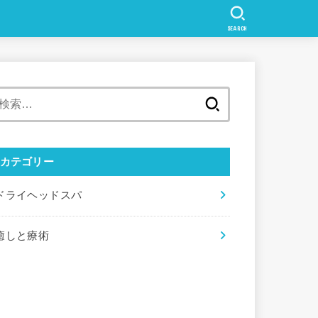
SEARCH
検
索:
カテゴリー
ドライヘッドスパ
癒しと療術