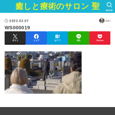
癒しと療術のサロン 聖
SEARCH
2022.02.07
sei
WS000019
ポスト
シェア
はてブ
送る
Pocket