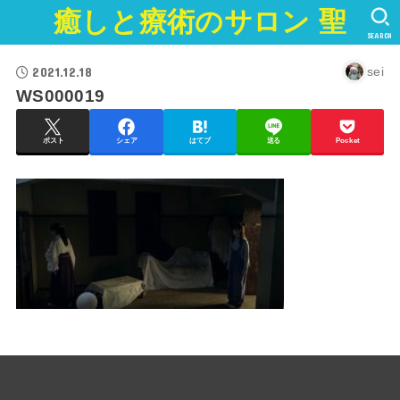
癒しと療術のサロン 聖
SEARCH
2021.12.18
sei
WS000019
ポスト
シェア
はてブ
送る
Pocket