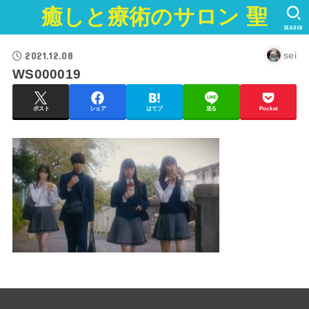
癒しと療術のサロン 聖
SEARCH
2021.12.08
sei
WS000019
ポスト
シェア
はてブ
送る
Pocket