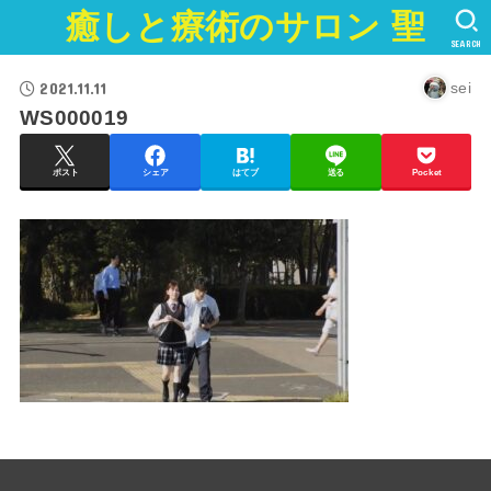
癒しと療術のサロン 聖
SEARCH
2021.11.11
sei
WS000019
ポスト
シェア
はてブ
送る
Pocket