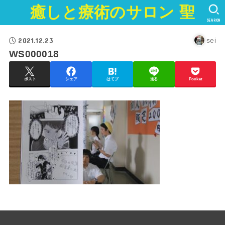
癒しと療術のサロン 聖
SEARCH
2021.12.23
sei
WS000018
ポスト
シェア
はてブ
送る
Pocket