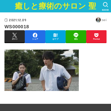
癒しと療術のサロン 聖
SEARCH
2021.12.09
sei
WS000018
ポスト
シェア
はてブ
送る
Pocket