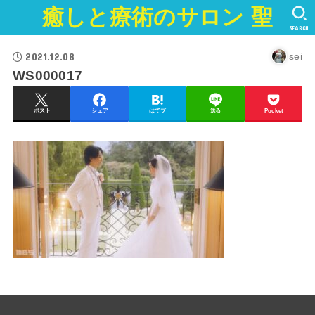
癒しと療術のサロン 聖
SEARCH
2021.12.08
sei
WS000017
ポスト
シェア
はてブ
送る
Pocket