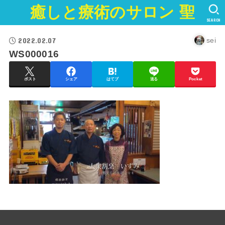
癒しと療術のサロン 聖
SEARCH
2022.02.07
sei
WS000016
ポスト
シェア
はてブ
送る
Pocket