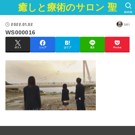
癒しと療術のサロン 聖
SEARCH
2022.01.02
sei
WS000016
ポスト
シェア
はてブ
送る
Pocket