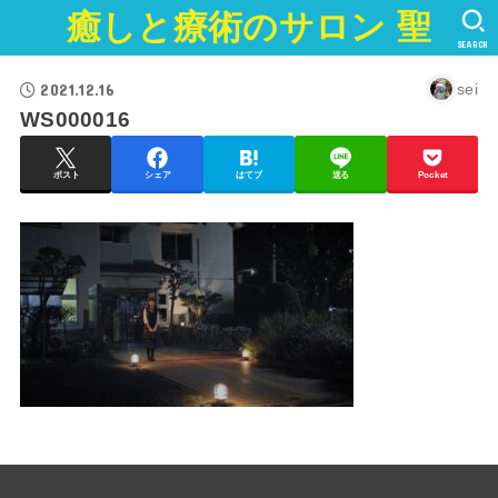
癒しと療術のサロン 聖
SEARCH
2021.12.16
sei
WS000016
ポスト
シェア
はてブ
送る
Pocket