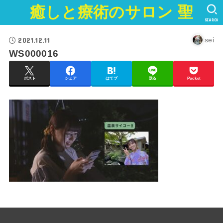
癒しと療術のサロン 聖
SEARCH
2021.12.11
sei
WS000016
ポスト
シェア
はてブ
送る
Pocket