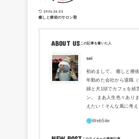
2026.06.05
癒しと療術のサロン聖
ABOUT US
sei
初めまして。 癒しと療術
年勤めた会社から退職（
婦と犬1頭でカフェを経
ン。 まあ人生色々あり
えたい！そんな風に考え
NEW POST