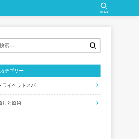
SEARCH
検
索:
カテゴリー
ドライヘッドスパ
癒しと療術