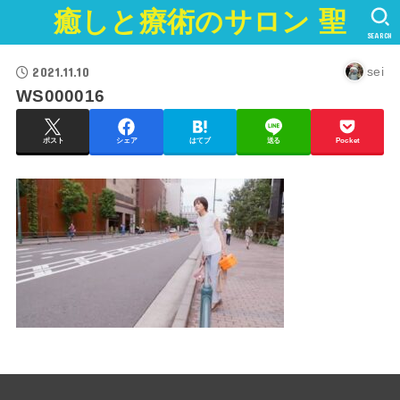
癒しと療術のサロン 聖
SEARCH
2021.11.10
sei
WS000016
ポスト
シェア
はてブ
送る
Pocket