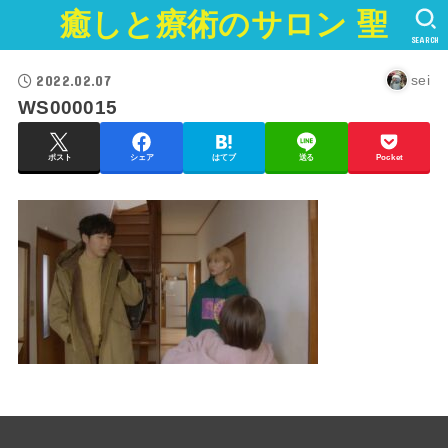
癒しと療術のサロン 聖
SEARCH
2022.02.07
sei
WS000015
ポスト
シェア
はてブ
送る
Pocket