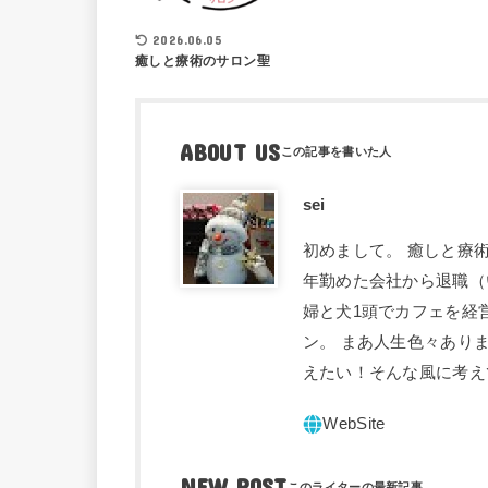
2026.06.05
癒しと療術のサロン聖
ABOUT US
sei
初めまして。 癒しと療術
年勤めた会社から退職（
婦と犬1頭でカフェを経
ン。 まあ人生色々あり
えたい！そんな風に考え
NEW POST