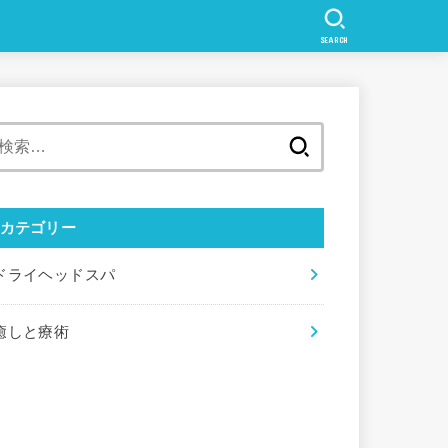
SEARCH
検
索:
カテゴリー
ドライヘッドスパ
癒しと療術