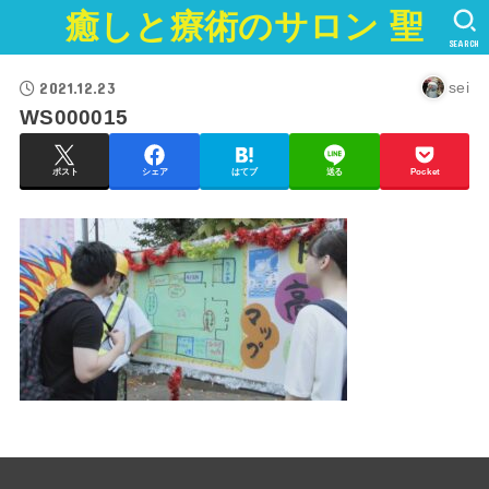
癒しと療術のサロン 聖
SEARCH
2021.12.23
sei
WS000015
ポスト
シェア
はてブ
送る
Pocket