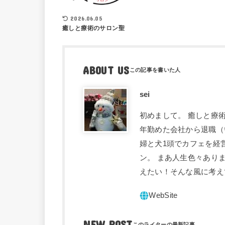
2026.06.05
癒しと療術のサロン聖
ABOUT US
sei
初めまして。 癒しと療術
年勤めた会社から退職（
婦と犬1頭でカフェを経
ン。 まあ人生色々あり
えたい！そんな風に考え
NEW POST