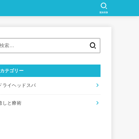
SEARCH
検
索:
カテゴリー
ドライヘッドスパ
癒しと療術