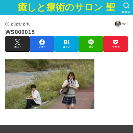
癒しと療術のサロン 聖
SEARCH
2021.12.16
sei
WS000015
ポスト
シェア
はてブ
送る
Pocket