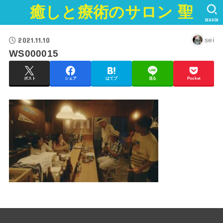
癒しと療術のサロン 聖
SEARCH
2021.11.10
sei
WS000015
ポスト
シェア
はてブ
送る
Pocket