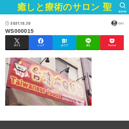
癒しと療術のサロン 聖
SEARCH
2021.10.30
sei
WS000015
ポスト
シェア
はてブ
送る
Pocket