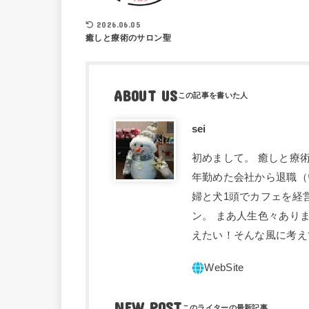
2026.06.05
癒しと療術のサロン聖
ABOUT US
sei
初めまして。 癒しと療術
年勤めた会社から退職（
婦と犬1頭でカフェを経
ン。 まあ人生色々あり
えたい！そんな風に考え
NEW POST