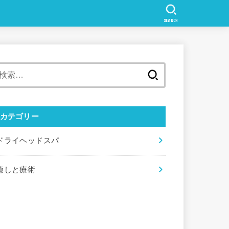
SEARCH
検
索:
カテゴリー
ドライヘッドスパ
癒しと療術