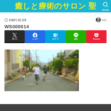
癒しと療術のサロン 聖
SEARCH
2021.12.20
sei
WS000014
ポスト
シェア
はてブ
送る
Pocket