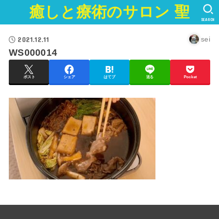
癒しと療術のサロン 聖
SEARCH
2021.12.11
sei
WS000014
ポスト
シェア
はてブ
送る
Pocket