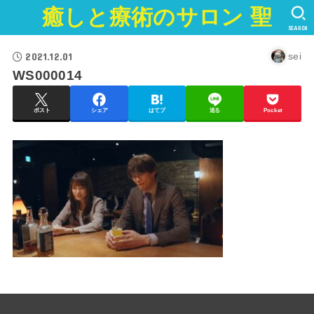
癒しと療術のサロン 聖
SEARCH
2021.12.01
sei
WS000014
ポスト
シェア
はてブ
送る
Pocket