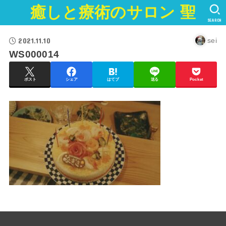
癒しと療術のサロン 聖
SEARCH
2021.11.10
sei
WS000014
ポスト
シェア
はてブ
送る
Pocket