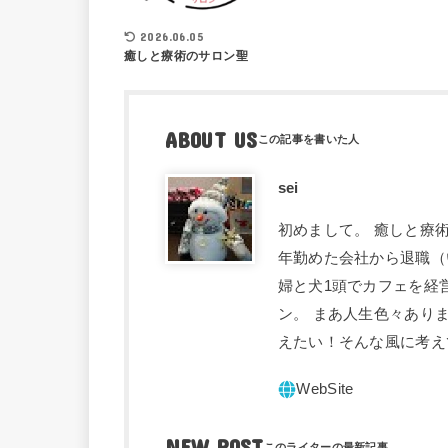
2026.06.05
癒しと療術のサロン聖
ABOUT US
sei
初めまして。 癒しと療術
年勤めた会社から退職（
婦と犬1頭でカフェを経
ン。 まあ人生色々あり
えたい！そんな風に考え
NEW POST