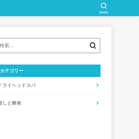
SEARCH
検
索:
カテゴリー
ドライヘッドスパ
癒しと療術