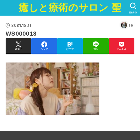
癒しと療術のサロン 聖
SEARCH
2021.12.11
sei
WS000013
ポスト
シェア
はてブ
送る
Pocket