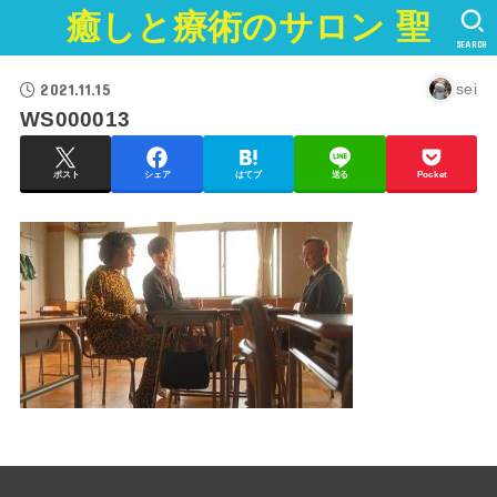
癒しと療術のサロン 聖
SEARCH
2021.11.15
sei
WS000013
ポスト
シェア
はてブ
送る
Pocket