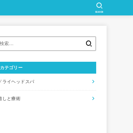
SEARCH
検
索:
カテゴリー
ドライヘッドスパ
癒しと療術