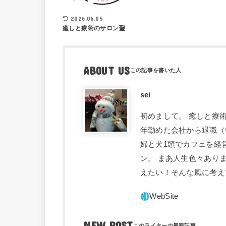
2026.06.05
癒しと療術のサロン聖
ABOUT US
sei
初めまして。 癒しと療術
年勤めた会社から退職（
婦と犬1頭でカフェを経
ン。 まあ人生色々あり
えたい！そんな風に考え
NEW POST