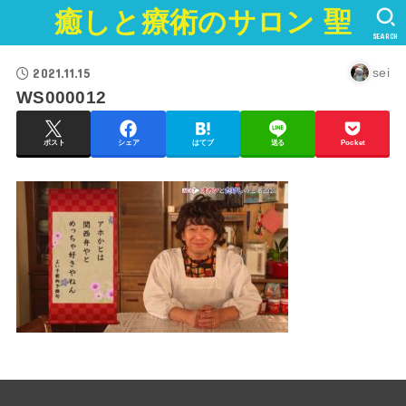
癒しと療術のサロン 聖
SEARCH
2021.11.15
sei
WS000012
ポスト
シェア
はてブ
送る
Pocket