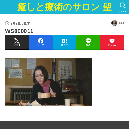
癒しと療術のサロン 聖
SEARCH
2022.02.11
sei
WS000011
ポスト
シェア
はてブ
送る
Pocket