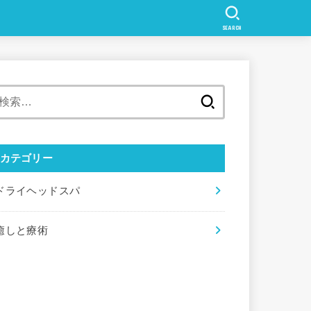
SEARCH
検
索:
カテゴリー
ドライヘッドスパ
癒しと療術