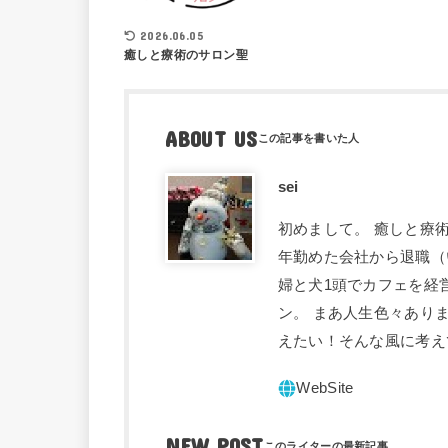
2026.06.05
癒しと療術のサロン聖
ABOUT US
sei
初めまして。 癒しと療術
年勤めた会社から退職（
婦と犬1頭でカフェを経
ン。 まあ人生色々あり
えたい！そんな風に考え
NEW POST