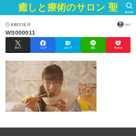
癒しと療術のサロン 聖
SEARCH
2021.12.11
sei
WS000011
ポスト
シェア
はてブ
送る
Pocket