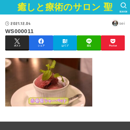
癒しと療術のサロン 聖
SEARCH
2021.12.04
sei
WS000011
ポスト
シェア
はてブ
送る
Pocket